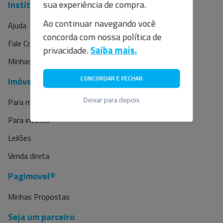
Institucional
Ao continuar navegando você
concorda com nossa política de
Ajuda
privacidade.
Saiba mais.
Fale Conosco
Minhas Propostas
CONCORDAR E FECHAR
Imóveis
Deixar para depois
Para morar
Para investir
Leilões
Venda direta
Pagimovel®
Minhas Propostas
Seja um parceiro